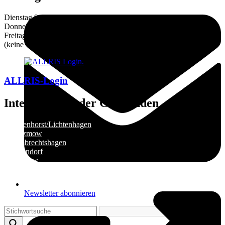
Dienstag 9–12 und 14–16 Uhr
Donnerstag 9–12 und 14–18 Uhr
Freitag 9–12 Uhr
(keine Terminvereinbarung notwendig!)
ALLRIS-Login
Internetseiten der Gemeinden
»
Elmenhorst/Lichtenhagen
»
Kritzmow
»
Lambrechtshagen
»
Papendorf
»
Pölchow
»
Stäbelow
»
Ziesendorf
Newsletter abonnieren