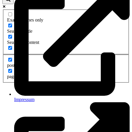
Exact matches only
Search in title
Search in content
post
page
Impressum