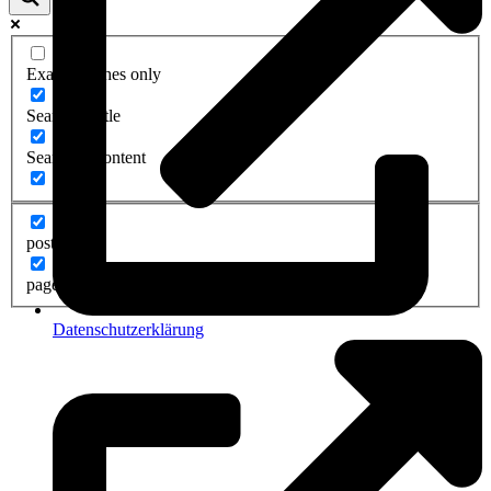
Exact matches only
Search in title
Search in content
post
page
Datenschutzerklärung