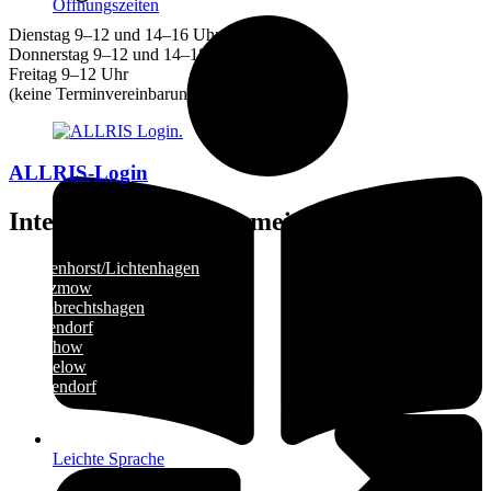
Öffnungszeiten
Dienstag 9–12 und 14–16 Uhr
Donnerstag 9–12 und 14–18 Uhr
Freitag 9–12 Uhr
(keine Terminvereinbarung notwendig!)
ALLRIS-Login
Internetseiten der Gemeinden
»
Elmenhorst/Lichtenhagen
»
Kritzmow
»
Lambrechtshagen
»
Papendorf
»
Pölchow
»
Stäbelow
»
Ziesendorf
Leichte Sprache