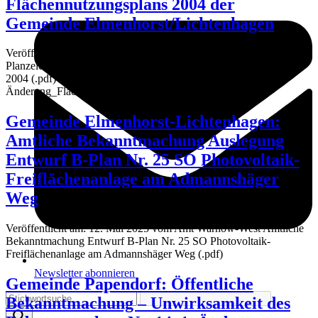
Flächennutzungsplans 2004 der
Gemeinde Elmenhorst/Lichtenhagen
Veröffentlicht am: 12. Mai 2025 vom Amt Warnow-West 1.
Planzeichnung-Vorentwurf_2. Änderung_Flächennutzungsplan
2004 (.pdf) 2. Begründung-Vorentwurf_2.
Änderung_Flächennutzungsplan 2004 (.pdf)
Gemeinde Elmenhorst-Lichtenhagen:
Amtliche Bekanntmachung Auslegung
Entwurf B-Plan Nr. 25 SO Photovoltaik-
Freiflächenanlage am Admannshäger
Weg
Veröffentlicht am: 12. Mai 2025 vom Amt Warnow-West Amtliche
Bekanntmachung Entwurf B-Plan Nr. 25 SO Photovoltaik-
Freiflächenanlage am Admannshäger Weg (.pdf)
Newsletter abonnieren
Gemeinde Papendorf: Öffentliche
Bekanntmachung – Unwirksamkeit des