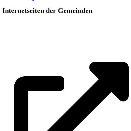
Internetseiten der Gemeinden
»
Elmenhorst/Lichtenhagen
»
Kritzmow
»
Lambrechtshagen
»
Papendorf
»
Pölchow
»
Stäbelow
»
Ziesendorf