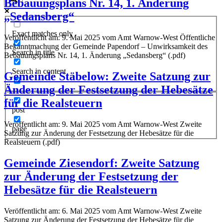
Bebauungsplans Nr. 14, 1. Änderung
„Sedansberg“
Exact matches only
Veröffentlicht am: 9. Mai 2025 vom Amt Warnow-West Öffentliche
Bekanntmachung der Gemeinde Papendorf – Unwirksamkeit des
Search in title
Bebauungsplans Nr. 14, 1. Änderung „Sedansberg“ (.pdf)
Search in content
Gemeinde Stäbelow: Zweite Satzung zur
Änderung der Festsetzung der Hebesätze
für die Realsteuern
post
Veröffentlicht am: 9. Mai 2025 vom Amt Warnow-West Zweite
page
Satzung zur Änderung der Festsetzung der Hebesätze für die
Realsteuern (.pdf)
Gemeinde Ziesendorf: Zweite Satzung
zur Änderung der Festsetzung der
Hebesätze für die Realsteuern
Veröffentlicht am: 6. Mai 2025 vom Amt Warnow-West Zweite
Satzung zur Änderung der Festsetzung der Hebesätze für die