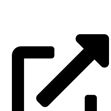
»
Elmenhorst/Lichtenhagen
»
Kritzmow
»
Lambrechtshagen
»
Papendorf
»
Pölchow
»
Stäbelow
»
Ziesendorf