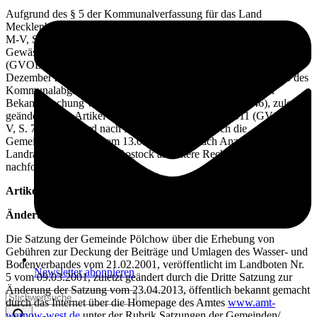
Aufgrund des § 5 der Kommunalverfassung für das Land
Mecklenburg-Vorpommern (KV M-V) vom 13.07.2011 (GVOBl.
M-V, S. 777), des § 3 des Gesetzes über die Bildung von
Gewässerunterhaltungsverbänden (GUVG) vom 04. August 1992
(GVOBl. M-V S. 458), zuletzt geändert durch Gesetz vom 17.
Dezember 2008 (GVOBl. M-V S. 499) sowie der §§ 1, 2 und 6 des
Kommunalabgabengesetzes (KAG M-V) in der Fassung der
Bekanntmachung vom 12.04.2005 (GVOBl. M-V, S. 146), zuletzt
geändert durch Artikel 2 des Gesetzes vom 13.07.2011 (GVOBl. M-
V, S. 777, 833) wird nach Beschlussfassung durch die
Gemeindevertretung vom 13.05.2014 und nach Anzeige beim
Landrat des Landkreises Rostock als untere Rechtsaufsichtsbehörde
nachfolgende Satzung erlassen.
Artikel 1
Änderungen
Die Satzung der Gemeinde Pölchow über die Erhebung von
Gebühren zur Deckung der Beiträge und Umlagen des Wasser- und
Bodenverbandes vom 21.02.2001, veröffentlicht im Landboten Nr.
Newsletter abonnieren
5 vom 09.03.2001, zuletzt geändert durch die Dritte Satzung zur
Änderung der Satzung vom 23.04.2013, öffentlich bekannt gemacht
durch das Internet über die Homepage des Amtes
www.amt-
warnow-west.de
unter der Rubrik Satzungen der Gemeinden/