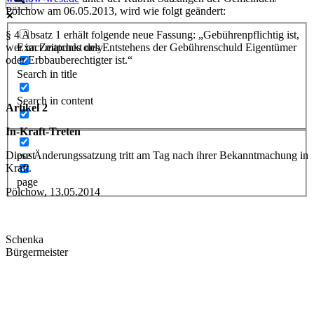
Pölchow am 06.05.2013, wird wie folgt geändert:
§ 4 Absatz 1 erhält folgende neue Fassung: „Gebührenpflichtig ist,
wer im Zeitpunkt des Entstehens der Gebührenschuld Eigentümer
Exact matches only
oder Erbbauberechtigter ist.“
Search in title
Search in content
Artikel 2
In-Kraft-Treten
post
Diese Änderungssatzung tritt am Tag nach ihrer Bekanntmachung in
Kraft.
page
Pölchow, 13.05.2014
Schenka
Bürgermeister