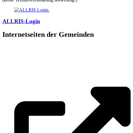
ALLRIS-Login
Internetseiten der Gemeinden
»
Elmenhorst/Lichtenhagen
»
Kritzmow
»
Lambrechtshagen
»
Papendorf
»
Pölchow
»
Stäbelow
»
Ziesendorf