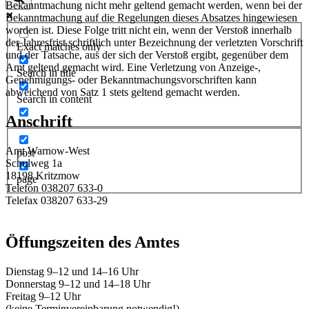
Bekanntmachung nicht mehr geltend gemacht werden, wenn bei der
Bekanntmachung auf die Regelungen dieses Absatzes hingewiesen
worden ist. Diese Folge tritt nicht ein, wenn der Verstoß innerhalb
der Jahresfrist schriftlich unter Bezeichnung der verletzten Vorschrift
Exact matches only
und der Tatsache, aus der sich der Verstoß ergibt, gegenüber dem
Amt geltend gemacht wird. Eine Verletzung von Anzeige-,
Search in title
Genehmigungs- oder Bekanntmachungsvorschriften kann
abweichend von Satz 1 stets geltend gemacht werden.
Search in content
Anschrift
Amt Warnow-West
post
Schulweg 1a
18198 Kritzmow
page
Telefon 038207 633-0
Telefax 038207 633-29
E-Mail:
amt@warnow-west.de
Öffungszeiten des Amtes
Dienstag 9–12 und 14–16 Uhr
Donnerstag 9–12 und 14–18 Uhr
Freitag 9–12 Uhr
(keine Terminvereinbarung notwendig!)