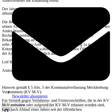
Amtsvorsteher die Entlastung erteilt.
Der Jahresabschluss 2019 mit seinen Anlagen wird hiermit
öffentlich bekannt gemacht.
Die Beschlüsse des Amtsausschusses, der Jahresabschluss mit
seinen Anlagen, der Bericht des Rechnungsprüfungsausschusses des
Amtes Warnow-West und der Prüfvermerk des
Rechnungsprüfungsausschusses liegen vom Zeitpunkt der
Bekanntmachung an für
zehn Arbeitstage im Amt Warnow-West, Schulweg 1a in 18198
Kritzmow, Zimmer 2.5 während der allgemeinen Öffnungszeiten
der Amtsverwaltung öffentlich aus.
Leif Kaiser
Amtsvorsteher
Hinweis gemäß § 5 Abs. 5 der Kommunalverfassung Mecklenburg-
Vorpommern (KV M-V):
Newsletter abonnieren
Ein Verstoß gegen Verfahrens- und Formvorschriften, die in der KV
M-V enthalten oder aufgrund der KV M-V erlassen worden sind,
kann nach Ablauf eines Jahres seit der öffentlichen