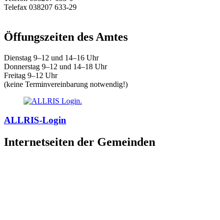
Telefax 038207 633-29
E-Mail:
amt@warnow-west.de
Öffungszeiten des Amtes
Dienstag 9–12 und 14–16 Uhr
Donnerstag 9–12 und 14–18 Uhr
Freitag 9–12 Uhr
(keine Terminvereinbarung notwendig!)
ALLRIS-Login
Internetseiten der Gemeinden
»
Elmenhorst/Lichtenhagen
»
Kritzmow
»
Lambrechtshagen
»
Papendorf
»
Pölchow
»
Stäbelow
»
Ziesendorf