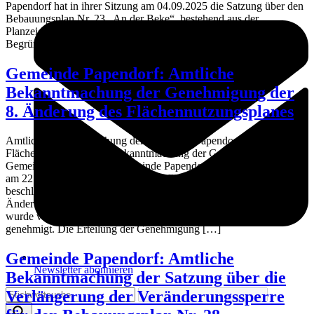
Papendorf hat in ihrer Sitzung am 04.09.2025 die Satzung über den
Bebauungsplan Nr. 23 „An der Beke“, bestehend aus der
Planzeichnung (Teil A) und dem Text (Teil B), beschlossen. Die
Begründung zur Satzung wurde gebilligt. Der […]
Gemeinde Papendorf: Amtliche
Bekanntmachung der Genehmigung der
8. Änderung des Flächennutzungsplanes
Amtliche Bekanntmachung der Gemeinde Papendorf Änderung des
Flächennutzungsplanes Bekanntmachung der Genehmigung Die
Gemeindevertretung der Gemeinde Papendorf hat in ihrer Sitzung
am 22.07.2025 die 8. Änderung des Flächennutzungsplanes
beschlossen und die dazugehörige Begründung gebilligt. Die 8.
Änderung des Flächennutzungsplanes der Gemeinde Papendorf
wurde vom Landkreis Rostock mit Schreiben vom 27.11.2025
genehmigt. Die Erteilung der Genehmigung […]
Gemeinde Papendorf: Amtliche
Newsletter abonnieren
Bekanntmachung der Satzung über die
Verlängerung der Veränderungssperre