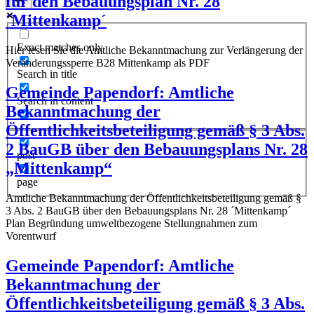
für den Bebauungsplan Nr. 28
´Mittenkamp´
Exact matches only
Hier lesen Sie die Amtliche Bekanntmachung zur Verlängerung der
Veränderungssperre B28 Mittenkamp als PDF
Search in title
Gemeinde Papendorf: Amtliche
Search in content
Bekanntmachung der
Öffentlichkeitsbeteiligung gemäß § 3 Abs.
2 BauGB über den Bebauungsplans Nr. 28
post
„Mittenkamp“
page
Amtliche Bekanntmachung der Öffentlichkeitsbeteiligung gemäß §
3 Abs. 2 BauGB über den Bebauungsplans Nr. 28 ´Mittenkamp´
Plan Begründung umweltbezogene Stellungnahmen zum
Vorentwurf
Gemeinde Papendorf: Amtliche
Bekanntmachung der
Öffentlichkeitsbeteiligung gemäß § 3 Abs.