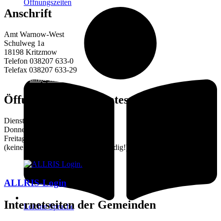
Öffnungszeiten
Anschrift
Amt Warnow-West
Schulweg 1a
18198 Kritzmow
Telefon 038207 633-0
Telefax 038207 633-29
E-Mail:
amt@warnow-west.de
Öffungszeiten des Amtes
Dienstag 9–12 und 14–16 Uhr
Donnerstag 9–12 und 14–18 Uhr
Freitag 9–12 Uhr
(keine Terminvereinbarung notwendig!)
ALLRIS-Login
Internetseiten der Gemeinden
Leichte Sprache