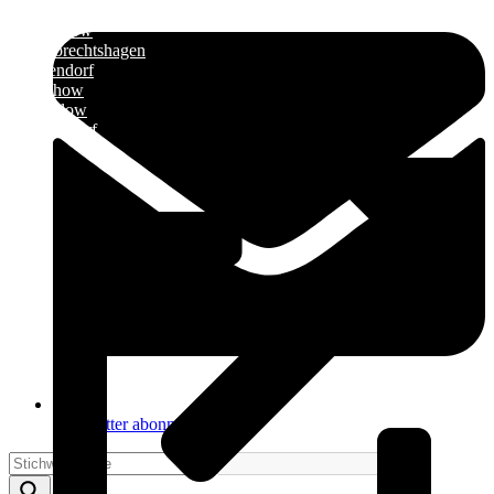
»
Elmenhorst/Lichtenhagen
»
Kritzmow
»
Lambrechtshagen
»
Papendorf
»
Pölchow
»
Stäbelow
»
Ziesendorf
Newsletter abonnieren