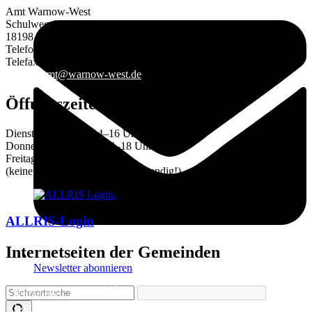
Amt Warnow-West
Schulweg 1a
18198 Kritzmow
Telefon 038207 633-0
Telefax 038207 633-29
E-Mail:
amt@warnow-west.de
Öffungszeiten des Amtes
Dienstag 9–12 und 14–16 Uhr
Donnerstag 9–12 und 14–18 Uhr
Freitag 9–12 Uhr
(keine Terminvereinbarung notwendig!)
ALLRIS-Login
Internetseiten der Gemeinden
Newsletter abonnieren
»
Elmenhorst/Lichtenhagen
»
Kritzmow
»
Lambrechtshagen