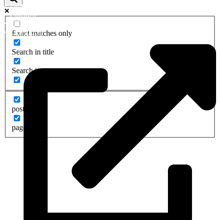
»
Papendorf
»
Pölchow
»
Stäbelow
»
Ziesendorf
Exact matches only
Search in title
Search in content
post
page