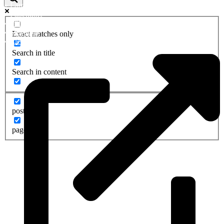
»
Lambrechtshagen
»
Papendorf
»
Pölchow
»
Stäbelow
Exact matches only
»
Ziesendorf
Search in title
Search in content
post
page