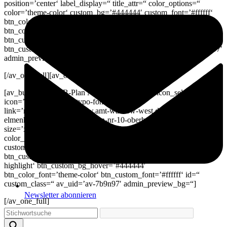
position=’center‘ label_display=“ title_attr=“ color_options=“
color=’theme-color‘ custom_bg=’#444444′ custom_font=’#ffffff‘
btn_color_bg=’theme-color‘ btn_custom_bg=’#444444′
btn_color_bg_hover=’theme-color-highlight‘
btn_custom_bg_hover=’#444444′ btn_color_font=’theme-color‘
btn_custom_font=’#ffffff‘ id=“ custom_class=“ av_uid=’av-7b9n97′
admin_preview_bg=“]
[/av_one_full][av_one_full first av_uid=’av-bbibzf‘]
[av_button label=’B-Plan Nr. 10 „Oberhagen“‚ icon_select=’no‘
icon=’ue800′ font=’entypo-fontello‘
link=’manually,https://www.amt-warnow-west.de/gemeinde-
elmenhorst-lichtenhagen-b-plan-nr-10-oberhagen/‘ link_target=“
size=’x-large‘ position=’center‘ label_display=“ title_attr=“
color_options=“ color=’theme-color‘ custom_bg=’#444444′
custom_font=’#ffffff‘ btn_color_bg=’theme-color‘
btn_custom_bg=’#444444′ btn_color_bg_hover=’theme-color-
highlight‘ btn_custom_bg_hover=’#444444′
btn_color_font=’theme-color‘ btn_custom_font=’#ffffff‘ id=“
custom_class=“ av_uid=’av-7b9n97′ admin_preview_bg=“]
Newsletter abonnieren
[/av_one_full]