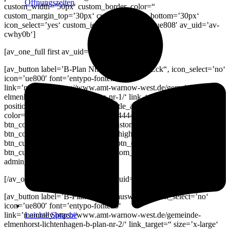
Öffnungszeiten
custom_width=’50px‘ custom_border_color=“
custom_margin_top=’30px‘ custom_margin_bottom=’30px‘
icon_select=’yes‘ custom_icon_color=“ icon=’ue808′ av_uid=’av-
cwhy0b‘]
[av_one_full first av_uid=’av-bbibzf‘]
[av_button label=’B-Plan Nr. 1 „Steinbecker Eck“‚ icon_select=’no‘
icon=’ue800′ font=’entypo-fontello‘
link=’manually,https://www.amt-warnow-west.de/gemeinde-
elmenhorst-lichtenhagen-b-plan-nr-1/‘ link_target=“ size=’x-large‘
position=’center‘ label_display=“ title_attr=“ color_options=“
color=’theme-color‘ custom_bg=’#444444′ custom_font=’#ffffff‘
btn_color_bg=’theme-color‘ btn_custom_bg=’#444444′
btn_color_bg_hover=’theme-color-highlight‘
btn_custom_bg_hover=’#444444′ btn_color_font=’theme-color‘
btn_custom_font=’#ffffff‘ id=“ custom_class=“ av_uid=’av-7b9n97′
admin_preview_bg=“]
[/av_one_full][av_one_full first av_uid=’av-bbibzf‘]
[av_button label=’B-Plan Nr. 2 „Gauswisch“‚ icon_select=’no‘
icon=’ue800′ font=’entypo-fontello‘
Leichte Sprache
link=’manually,https://www.amt-warnow-west.de/gemeinde-
elmenhorst-lichtenhagen-b-plan-nr-2/‘ link_target=“ size=’x-large‘