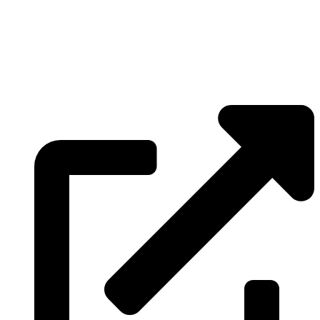
»
Elmenhorst/Lichtenhagen
»
Kritzmow
»
Lambrechtshagen
»
Papendorf
»
Pölchow
»
Stäbelow
»
Ziesendorf