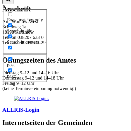
Anschrift
Exact matches only
Amt Warnow-West
Schulweg 1a
Search in title
18198 Kritzmow
Telefon 038207 633-0
Search in content
Telefax 038207 633-29
E-Mail:
amt@warnow-west.de
Öffungszeiten des Amtes
post
Dienstag 9–12 und 14–16 Uhr
page
Donnerstag 9–12 und 14–18 Uhr
Freitag 9–12 Uhr
(keine Terminvereinbarung notwendig!)
ALLRIS-Login
Internetseiten der Gemeinden