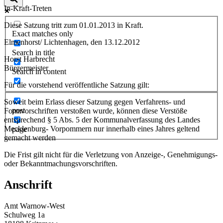
In-Kraft-Treten
Diese Satzung tritt zum 01.01.2013 in Kraft.
Exact matches only
Elmenhorst/ Lichtenhagen, den 13.12.2012
Search in title
Horst Harbrecht
Bürgermeister
Search in content
Für die vorstehend veröffentliche Satzung gilt:
Soweit beim Erlass dieser Satzung gegen Verfahrens- und
post
Formvorschriften verstoßen wurde, können diese Verstöße
entsprechend § 5 Abs. 5 der Kommunalverfassung des Landes
Mecklenburg- Vorpommern nur innerhalb eines Jahres geltend
page
gemacht werden
Die Frist gilt nicht für die Verletzung von Anzeige-, Genehmigungs-
oder Bekanntmachungsvorschriften.
Anschrift
Amt Warnow-West
Schulweg 1a