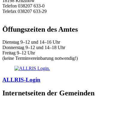
18198 Kritzmow
Telefon 038207 633-0
Telefax 038207 633-29
E-Mail:
amt@warnow-west.de
Öffungszeiten des Amtes
Dienstag 9–12 und 14–16 Uhr
Donnerstag 9–12 und 14–18 Uhr
Freitag 9–12 Uhr
(keine Terminvereinbarung notwendig!)
ALLRIS-Login
Internetseiten der Gemeinden
»
Elmenhorst/Lichtenhagen
»
Kritzmow
»
Lambrechtshagen
»
Papendorf
»
Pölchow
»
Stäbelow