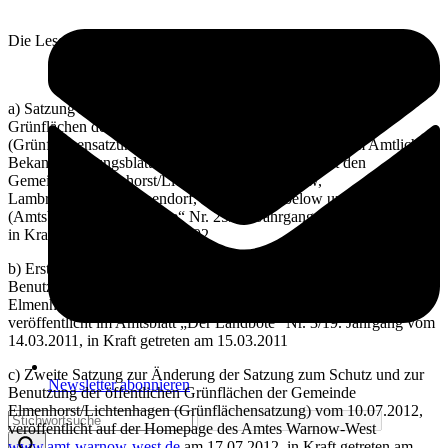
Die Lesefassung berücksichtigt die
a) Satzung zum Schutz und zur Benutzung der öffentlichen
Grünflächen der Gemeinde Elmenhorst/Lichtenhagen
(Grünflächensatzung) vom 22.10.2002, veröffentlicht im Amtlichen
Bekanntmachungsblatt des Amtes Warnow-West mit den
Gemeinden Elmenhorst/Lichtenhagen, Kritzmow,
Lambrechtshagen, Papendorf, Pölchow, Stäbelow und Ziesendorf
(Amtsblatt) „Der Landbote“ Nr. 25/10. Jahrgang vom 15.11.2002,
in Kraft getreten am 16.11.2002
b) Erste Satzung zur Änderung der Satzung zum Schutz und zur
Benutzung der öffentlichen Grünflächen der Gemeinde
Elmenhorst/Lichtenhagen (Grünflächensatzung) vom 08.02.2011,
veröffentlicht im Amtsblatt „Der Landbote“ Nr. 3/19. Jahrgang vom
14.03.2011, in Kraft getreten am 15.03.2011
c) Zweite Satzung zur Änderung der Satzung zum Schutz und zur
Newsletter abonnieren
Benutzung der öffentlichen Grünflächen der Gemeinde
Elmenhorst/Lichtenhagen (Grünflächensatzung) vom 10.07.2012,
veröffentlicht auf der Homepage des Amtes Warnow-West
www.amt-warnow-west.de
am 17.07.2012, in Kraft getreten am