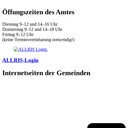
Öffungszeiten des Amtes
Dienstag 9–12 und 14–16 Uhr
Donnerstag 9–12 und 14–18 Uhr
Freitag 9–12 Uhr
(keine Terminvereinbarung notwendig!)
ALLRIS-Login
Internetseiten der Gemeinden
»
Elmenhorst/Lichtenhagen
»
Kritzmow
»
Lambrechtshagen
»
Papendorf
»
Pölchow
»
Stäbelow
»
Ziesendorf