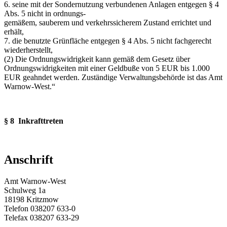
6. seine mit der Sondernutzung verbundenen Anlagen entgegen § 4
Abs. 5 nicht in ordnungs-
gemäßem, sauberem und verkehrssicherem Zustand errichtet und
erhält,
7. die benutzte Grünfläche entgegen § 4 Abs. 5 nicht fachgerecht
wiederherstellt,
(2) Die Ordnungswidrigkeit kann gemäß dem Gesetz über
Ordnungswidrigkeiten mit einer Geldbuße von 5 EUR bis 1.000
EUR geahndet werden. Zuständige Verwaltungsbehörde ist das Amt
Warnow-West.“
§ 8 Inkrafttreten
Anschrift
Amt Warnow-West
Schulweg 1a
18198 Kritzmow
Telefon 038207 633-0
Telefax 038207 633-29
E-Mail:
amt@warnow-west.de