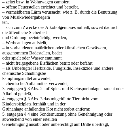
– zeltet bzw. in Wohnwagen campiert,
– offene Feuerstellen errichtet und betreibt,
– vermeidbaren Lärm verursacht, wie z. B. durch die Benutzung
von Musikwiedergabegerä
ten,
– sich zum Zwecke des Alkoholgenusses aufhält, soweit dadurch
die öffentliche Sicherheit
und Ordnung beeinträchtigt werden,
– Werbeanlagen aufstellt,
– in vorhandenen natürlichen oder künstlichen Gewässern,
ausgenommen Badestellen, badet
oder spielt oder Wasser entnimmt,
– nicht freigegebene Eisflächen betritt oder befährt,
– als Unbefugter Herbizide, Fungizide, Insektizide und andere
chemische Schädlingsbe-
kämpfungsmittel anwendet,
– chemische Auftaumittel verwendet,
3. entgegen § 3 Abs. 2 auf Spiel- und Kleinsportanlagen raucht oder
Alkohol genießt,
4. entgegen § 3 Abs. 3 das mitgeführte Tier nicht vom
Kinderspielplatz fernhält und in der
Grünanlage anfallenden Kot nicht sofort entfernt;
5. entgegen § 4 eine Sondernutzung ohne Genehmigung oder
abweichend von einer erteilten
Genehmigung ausübt oder unberechtigt auf Dritte überträgt,