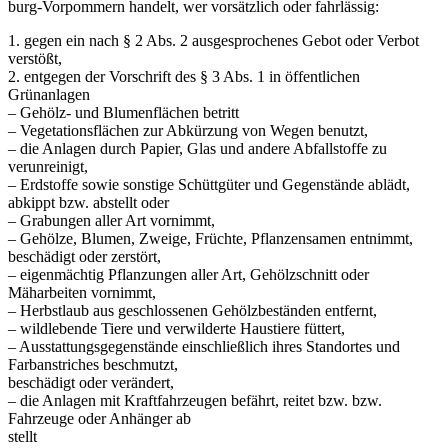
burg-Vorpommern handelt, wer vorsätzlich oder fahrlässig:
1. gegen ein nach § 2 Abs. 2 ausgesprochenes Gebot oder Verbot
verstößt,
2. entgegen der Vorschrift des § 3 Abs. 1 in öffentlichen
Grünanlagen
– Gehölz- und Blumenflächen betritt
– Vegetationsflächen zur Abkürzung von Wegen benutzt,
– die Anlagen durch Papier, Glas und andere Abfallstoffe zu
verunreinigt,
– Erdstoffe sowie sonstige Schüttgüter und Gegenstände ablädt,
abkippt bzw. abstellt oder
– Grabungen aller Art vornimmt,
– Gehölze, Blumen, Zweige, Früchte, Pflanzensamen entnimmt,
beschädigt oder zerstört,
– eigenmächtig Pflanzungen aller Art, Gehölzschnitt oder
Mäharbeiten vornimmt,
– Herbstlaub aus geschlossenen Gehölzbeständen entfernt,
– wildlebende Tiere und verwilderte Haustiere füttert,
– Ausstattungsgegenstände einschließlich ihres Standortes und
Farbanstriches beschmutzt,
beschädigt oder verändert,
– die Anlagen mit Kraftfahrzeugen befährt, reitet bzw. bzw.
Fahrzeuge oder Anhänger ab
stellt