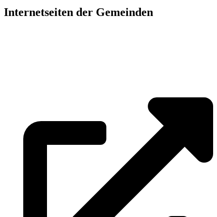
Internetseiten der Gemeinden
»
Elmenhorst/Lichtenhagen
»
Kritzmow
»
Lambrechtshagen
»
Papendorf
»
Pölchow
»
Stäbelow
»
Ziesendorf