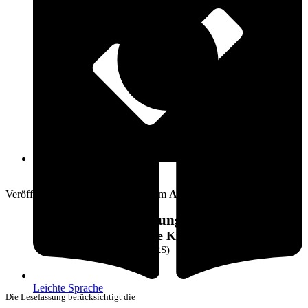
Öffnungszeiten
16. Mai 2014
Veröffentlicht am: 16. Mai 2014 vom
Amt Warnow-West
Straßenreinigungssatzung
der Gemeinde Kritzmow
(StrRS)
Leichte Sprache
Die Lesefassung berücksichtigt die