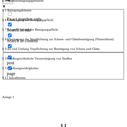
§ 4 Straßenreinigungsgebühren
§ 5 Reinigungsklassen
Exact matches only
§ 6 Übertragung der Reinigungspflicht
Search in title
§ 7 Art und Umfang der Reinigungspflicht
§ 8 Übertragung der Verpflichtung zur Schnee- und Glättebeseitigung (Winterdienst)
Search in content
§ 9 Art und Umfang Verpflichtung zur Beseitigung von Schnee und Glätte
§ 10 Außergewöhnliche Verunreinigung von Straßen
post
§ 11 Ordnungswidrigkeiten
page
§ 12 Inkrafttreten
Anlage 1
§ 1