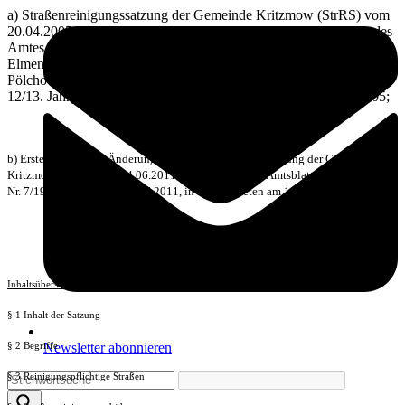
a) Straßenreinigungssatzung der Gemeinde Kritzmow (StrRS) vom
20.04.2005, veröffentlicht im Amtlichen Bekanntmachungsblatt des
Amtes Warnow-West mit den Gemeinden
Elmenhorst/Lichtenhagen, Kritzmow, Lambrechtshagen, Papendorf,
Pölchow, Stäbelow und Ziesendorf (Amtsblatt) „Der Landbote“ Nr.
12/13. Jahrgang vom 13.06.2005, in Kraft getreten am 14.06.2005;
b) Erste Satzung zur Änderung der Straßenreinigungssatzung der Gemeinde
Kritzmow (StrRS) vom 14.06.2011, veröffentlicht im Amtsblatt „Der Landbote“
Nr. 7/19. Jahrgang vom 18.07.2011, in Kraft getreten am 19.07.2011.
Inhaltsübersicht
§ 1 Inhalt der Satzung
Newsletter abonnieren
§ 2 Begriffe
§ 3 Reinigungspflichtige Straßen