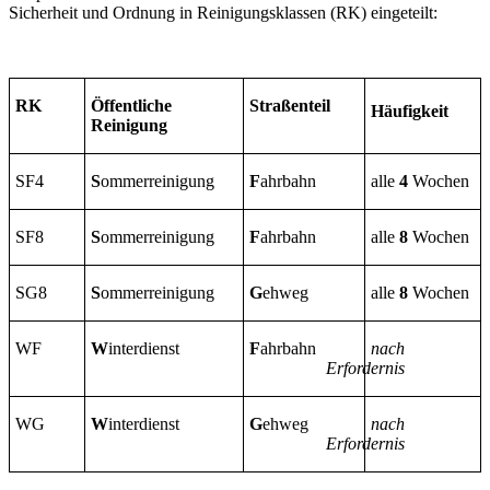
Sicherheit und Ordnung in Reinigungsklassen (RK) eingeteilt:
RK
Öffentliche
Straßenteil
Häufigkeit
Reinigung
SF4
S
ommerreinigung
F
ahrbahn
alle
4
Wochen
SF8
S
ommerreinigung
F
ahrbahn
alle
8
Wochen
SG8
S
ommerreinigung
G
ehweg
alle
8
Wochen
WF
W
interdienst
F
ahrbahn
nach
Erfordernis
WG
W
interdienst
G
ehweg
nach
Erfordernis