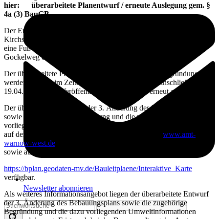
hier: überarbeitete Planentwurf / erneute Auslegung gem. §
4a (3) BauGB
Der Entwurf der 3. Änderung des Bebauungsplans Nr. 18 „Am
Kirchstieg“ wurde nach der öffentlichen Auslegung (01/2022) um
eine Fuß-/Radwegeführung von der Straße Am Erlenteich zum
Gockelweg ergänzt.
Der überarbeitete Planentwurf und die zugehörige Begründung
werden deshalb im Zeitraum vom 04.04.2022 bis einschließlich zum
19.04.2022 durch Veröffentlichung im Internet erneut ausgelegt.
Der überarbeitete Entwurf der 3. Änderung des Bebauungsplans
sowie die zugehörige Begründung und die zu der Entwurfsänderung
vorliegenden Umweltinformationen sind dazu in dem o.g. Zeitraum
auf der Internetseite der Amtes Warnow West unter
www.amt-
warnow-west.de
und dem Button‚ Bauleitplanung der Gemeinden‘
sowie auf dem Internetportal des Landes M-V unter
https://bplan.geodaten-mv.de/Bauleitplaene/Interaktive_Karte
verfügbar.
Newsletter abonnieren
Als weiteres Informationsangebot liegen der überarbeitete Entwurf
der 3. Änderung des Bebauungsplans sowie die zugehörige
Begründung und die dazu vorliegenden Umweltinformationen