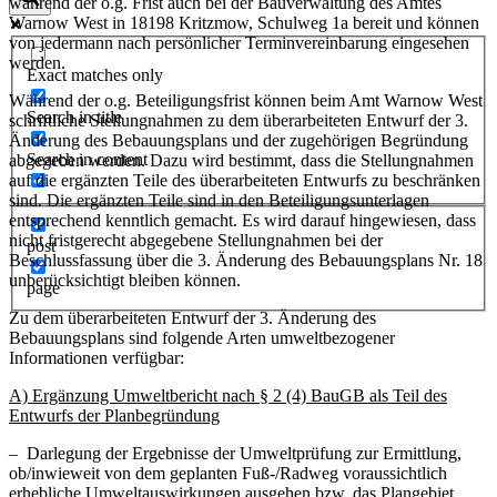
während der o.g. Frist auch bei der Bauverwaltung des Amtes
Warnow West in 18198 Kritzmow, Schulweg 1a bereit und können
von jedermann nach persönlicher Terminvereinbarung eingesehen
werden.
Exact matches only
Während der o.g. Beteiligungsfrist können beim Amt Warnow West
Search in title
schriftliche Stellungnahmen zu dem überarbeiteten Entwurf der 3.
Änderung des Bebauungsplans und der zugehörigen Begründung
Search in content
abgegeben werden. Dazu wird bestimmt, dass die Stellungnahmen
auf die ergänzten Teile des überarbeiteten Entwurfs zu beschränken
sind. Die ergänzten Teile sind in den Beteiligungsunterlagen
entsprechend kenntlich gemacht. Es wird darauf hingewiesen, dass
nicht fristgerecht abgegebene Stellungnahmen bei der
post
Beschlussfassung über die 3. Änderung des Bebauungsplans Nr. 18
unberücksichtigt bleiben können.
page
Zu dem überarbeiteten Entwurf der 3. Änderung des
Bebauungsplans sind folgende Arten umweltbezogener
Informationen verfügbar:
A) Ergänzung Umweltbericht nach § 2 (4) BauGB als Teil des
Entwurfs der Planbegründung
– Darlegung der Ergebnisse der Umweltprüfung zur Ermittlung,
ob/inwieweit von dem geplanten Fuß-/Radweg voraussichtlich
erhebliche Umweltauswirkungen ausgehen bzw. das Plangebiet