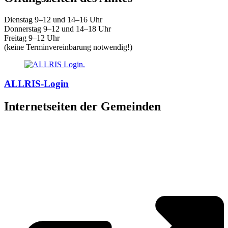
Dienstag 9–12 und 14–16 Uhr
Donnerstag 9–12 und 14–18 Uhr
Freitag 9–12 Uhr
(keine Terminvereinbarung notwendig!)
ALLRIS-Login
Internetseiten der Gemeinden
»
Elmenhorst/Lichtenhagen
»
Kritzmow
»
Lambrechtshagen
»
Papendorf
»
Pölchow
»
Stäbelow
»
Ziesendorf