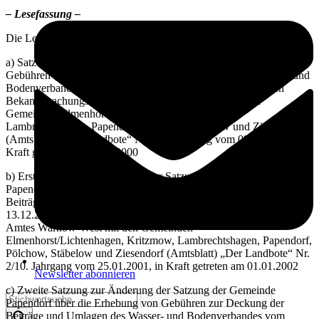
– Lesefassung –
Die Lesefassung berücksichtigt die
a) Satzung der Gemeinde Papendorf über die Erhebung von
Gebühren zur Deckung der Beiträge und Umlagen des Wasser- und
Bodenverbandes vom 22.02.2001 veröffentlicht im Amtlichen
Bekanntmachungsblatt des Amtes Warnow-West mit den
Gemeinden Elmenhorst/Lichtenhagen, Kritzmow,
Lambrechtshagen, Papendorf, Pölchow, Stäbelow und Ziesendorf
(Amtsblatt) „Der Landbote“ Nr. 5/9. Jahrgang vom 09.03.2001, in
Kraft getreten am 01.01.2000
b) Erste Satzung zur Änderung der Satzung der Gemeinde
Papendorf über die Erhebung von Gebühren zur Deckung der
Beiträge und Umlagen des Wasser- und Bodenverbandes vom
13.12.2001 veröffentlicht im Amtlichen Bekanntmachungsblatt des
Amtes Warnow-West mit den Gemeinden
Elmenhorst/Lichtenhagen, Kritzmow, Lambrechtshagen, Papendorf,
Pölchow, Stäbelow und Ziesendorf (Amtsblatt) „Der Landbote“ Nr.
2/10. Jahrgang vom 25.01.2001, in Kraft getreten am 01.01.2002
Newsletter abonnieren
c) Zweite Satzung zur Änderung der Satzung der Gemeinde
Papendorf über die Erhebung von Gebühren zur Deckung der
Beiträge und Umlagen des Wasser- und Bodenverbandes vom