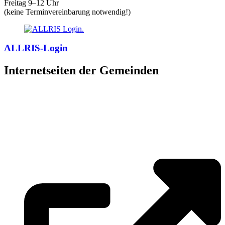
Freitag 9–12 Uhr
(keine Terminvereinbarung notwendig!)
ALLRIS-Login
Internetseiten der Gemeinden
»
Elmenhorst/Lichtenhagen
»
Kritzmow
»
Lambrechtshagen
»
Papendorf
»
Pölchow
»
Stäbelow
»
Ziesendorf