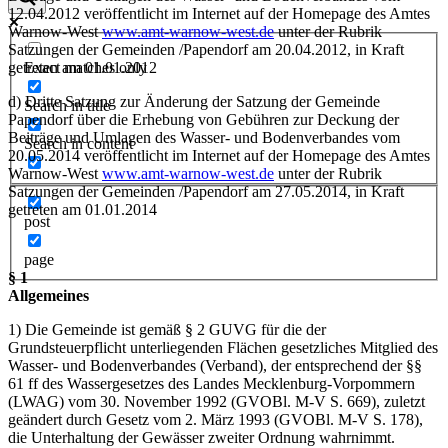
12.04.2012 veröffentlicht im Internet auf der Homepage des Amtes
Warnow-West
www.amt-warnow-west.de
unter der Rubrik
Satzungen der Gemeinden /Papendorf am 20.04.2012, in Kraft
getreten am 01.01.2012
Exact matches only
d) Dritte Satzung zur Änderung der Satzung der Gemeinde
Search in title
Papendorf über die Erhebung von Gebühren zur Deckung der
Beiträge und Umlagen des Wasser- und Bodenverbandes vom
Search in content
20.05.2014 veröffentlicht im Internet auf der Homepage des Amtes
Warnow-West
www.amt-warnow-west.de
unter der Rubrik
Satzungen der Gemeinden /Papendorf am 27.05.2014, in Kraft
getreten am 01.01.2014
post
page
§ 1
Allgemeines
1) Die Gemeinde ist gemäß § 2 GUVG für die der
Grundsteuerpflicht unterliegenden Flächen gesetzliches Mitglied des
Wasser- und Bodenverbandes (Verband), der entsprechend der §§
61 ff des Wassergesetzes des Landes Mecklenburg-Vorpommern
(LWAG) vom 30. November 1992 (GVOBl. M-V S. 669), zuletzt
geändert durch Gesetz vom 2. März 1993 (GVOBl. M-V S. 178),
die Unterhaltung der Gewässer zweiter Ordnung wahrnimmt.