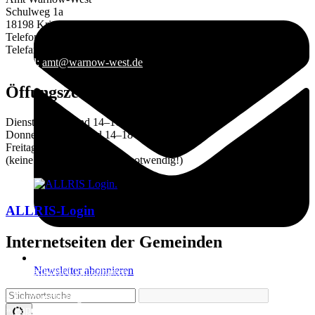
Schulweg 1a
18198 Kritzmow
Telefon 038207 633-0
Telefax 038207 633-29
E-Mail:
amt@warnow-west.de
Öffungszeiten des Amtes
Dienstag 9–12 und 14–16 Uhr
Donnerstag 9–12 und 14–18 Uhr
Freitag 9–12 Uhr
(keine Terminvereinbarung notwendig!)
ALLRIS-Login
Internetseiten der Gemeinden
Newsletter abonnieren
»
Elmenhorst/Lichtenhagen
»
Kritzmow
»
Lambrechtshagen
»
Papendorf