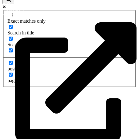
»
Pölchow
»
Stäbelow
»
Ziesendorf
Exact matches only
Search in title
Search in content
post
page