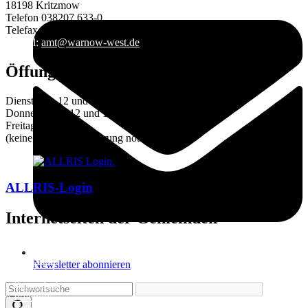
18198 Kritzmow
Telefon 038207 633-0
Telefax 038207 633-29
E-Mail:
amt@warnow-west.de
Öffungszeiten des Amtes
Dienstag 9–12 und 14–16 Uhr
Donnerstag 9–12 und 14–18 Uhr
Freitag 9–12 Uhr
(keine Terminvereinbarung notwendig!)
ALLRIS-Login
Internetseiten der Gemeinden
»
Elmenhorst/Lichtenhagen
»
Kritzmow
Newsletter abonnieren
»
Lambrechtshagen
»
Papendorf
»
Pölchow