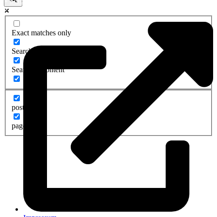
»
Stäbelow
»
Ziesendorf
Exact matches only
Search in title
Search in content
post
page