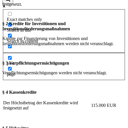
festgesetzt.
Exact matches only
§ 2 Kredite für Investitionen und
Investitionsförderungsmaßnahmen
Search in title
Kredite zur Finanzierung von Investitionen und
Search in content
Investitionsförderungsmaßnahmen werden nicht veranschlagt.
§ 3 Verpflichtungsermächtigungen
post
Verpflichtungsermächtigungen werden nicht veranschlagt.
page
§ 4 Kassenkredite
Der Höchstbetrag der Kassenkredite wird
115.000 EUR
festgesetzt auf