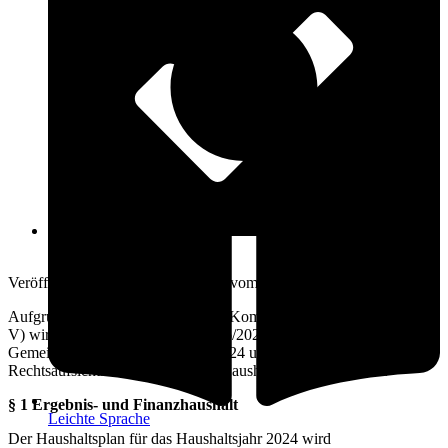
Öffnungszeiten
25. Januar 2024
Veröffentlicht am: 25. Januar 2024 vom
Amt Warnow-West
Aufgrund des § 45 i.V.m. § 47 der Kommunalverfassung (KV M-
V) wird nach Beschluss Nr. 50-056/2023-01 der
Gemeindevertretung vom 23.01.2024 und nach Vorlage bei der
Rechtsaufsichtsbehörde folgende Haushaltssatzung erlassen:
§ 1 Ergebnis- und Finanzhaushalt
Leichte Sprache
Der Haushaltsplan für das Haushaltsjahr 2024 wird