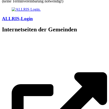
(keine Terminvereinbarung notwendig!)
ALLRIS-Login
Internetseiten der Gemeinden
»
Elmenhorst/Lichtenhagen
»
Kritzmow
»
Lambrechtshagen
»
Papendorf
»
Pölchow
»
Stäbelow
»
Ziesendorf