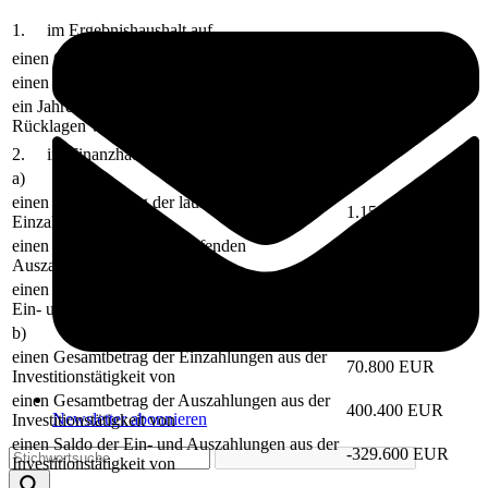
1. im Ergebnishaushalt auf
einen Gesamtbetrag der Erträge von
1.201.900 EUR
einen Gesamtbetrag der Aufwendungen von
1.618.400 EUR
ein Jahresergebnis nach Veränderung der
-416.500 EUR
Rücklagen von
2. im Finanzhaushalt auf
a)
einen Gesamtbetrag der laufenden
1.156.000 EUR
Einzahlungen von
einen Gesamtbetrag der laufenden
1.514.300 EUR
Auszahlungen von
einen jahresbezogenen Saldo der laufenden
-358.300 EUR
Ein- und Auszahlungen von
b)
einen Gesamtbetrag der Einzahlungen aus der
70.800 EUR
Investitionstätigkeit von
einen Gesamtbetrag der Auszahlungen aus der
400.400 EUR
Newsletter abonnieren
Investitionstätigkeit von
einen Saldo der Ein- und Auszahlungen aus der
-329.600 EUR
Investitionstätigkeit von