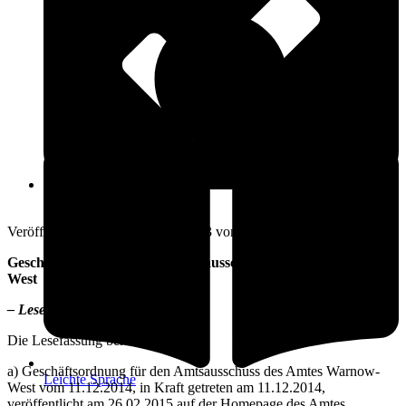
Öffnungszeiten
16. Februar 2023
Veröffentlicht am: 16. Februar 2023 vom
Amt Warnow-West
Geschäftsordnung für den Amtsausschuss des Amtes Warnow-
West
– Lesefassung –
Die Lesefassung berücksichtigt die
a) Geschäftsordnung für den Amtsausschuss des Amtes Warnow-
Leichte Sprache
West vom 11.12.2014, in Kraft getreten am 11.12.2014,
veröffentlicht am 26.02.2015 auf der Homepage des Amtes