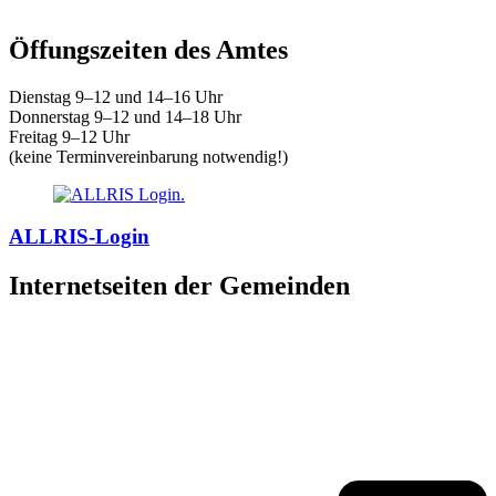
E-Mail:
amt@warnow-west.de
Öffungszeiten des Amtes
Dienstag 9–12 und 14–16 Uhr
Donnerstag 9–12 und 14–18 Uhr
Freitag 9–12 Uhr
(keine Terminvereinbarung notwendig!)
ALLRIS-Login
Internetseiten der Gemeinden
»
Elmenhorst/Lichtenhagen
»
Kritzmow
»
Lambrechtshagen
»
Papendorf
»
Pölchow
»
Stäbelow
»
Ziesendorf