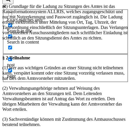
(3) Grundlage für die Ladung zu Sitzungen des Amtes ist das
Ratsinformationssystem ALLRIS, welches zugangsgeschützt und
nur mit Nutzerkennung und Passwort zugänglich ist. Die Ladung
Exact matches only
erfolgt elektronisch unter Mittelung von Ort, Tag, Uhrzeit, der
Tagesordnung einschließlich der Sitzungsunterlagen. Das Verlangen
Search in title
von einzelnen Ausschussmitgliedern nach schriftlicher Einladung ist
schriftlich an den Sitzungsdienst des Amtes zu richten.
Search in content
§ 2 Teilnahme
post
(1) Wer aus wichtigen Gründen an einer Sitzung nicht teilnehmen
kann, verspätet kommt oder eine Sitzung vorzeitig verlassen muss,
page
hat dies dem Amtsvorsteher mitzuteilen.
(2) Verwaltungsangehörige nehmen auf Weisung des
Amtsvorstehers an den Sitzungen teil. Dem Leitenden
Verwaltungsbeamten ist auf Antrag das Wort zu erteilen. Den
übrigen Mitarbeitern der Verwaltung kann der Amtsvorsteher das
Wort erteilen.
(3) Sachverständige können mit Zustimmung des Amtsausschusses
beratend teilnehmen.