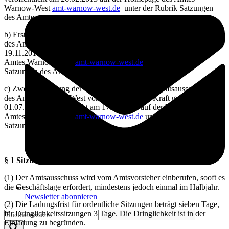
Warnow-West
amt-warnow-west.de
unter der Rubrik Satzungen
des Amtes
b) Erste Änderung der Geschäftsordnung für den Amtsausschuss
des Amtes Warnow-West vom 19.11.2015, in Kraft getreten am
19.11.2015, veröffentlicht am 11.12.2015 auf der Homepage des
Amtes Warnow-West
amt-warnow-west.de
unter der Rubrik
Satzungen des Amtes
c) Zweite Änderung der Geschäftsordnung des Amtsausschusses
des Amtes Warnow-West vom 28.04.2022, in Kraft getreten am
01.07.2022, veröffentlicht am 17.05.2022 auf der Homepage des
Amtes Warnow-West
amt-warnow-west.de
unter der Rubrik
Satzungen des Amtes
§ 1 Sitzungen des Amtsausschusses
(1) Der Amtsausschuss wird vom Amtsvorsteher einberufen, sooft es
die Geschäftslage erfordert, mindestens jedoch einmal im Halbjahr.
Newsletter abonnieren
(2) Die Ladungsfrist für ordentliche Sitzungen beträgt sieben Tage,
für Dringlichkeitssitzungen 3 Tage. Die Dringlichkeit ist in der
Einladung zu begründen.