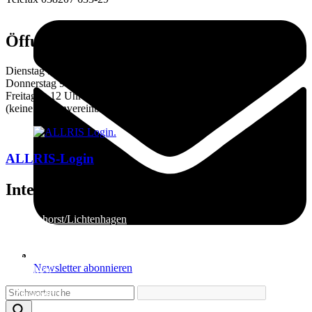
E-Mail:
amt@warnow-west.de
Öffungszeiten des Amtes
Dienstag 9–12 und 14–16 Uhr
Donnerstag 9–12 und 14–18 Uhr
Freitag 9–12 Uhr
(keine Terminvereinbarung notwendig!)
ALLRIS-Login
Internetseiten der Gemeinden
»
Elmenhorst/Lichtenhagen
»
Kritzmow
»
Lambrechtshagen
»
Papendorf
Newsletter abonnieren
»
Pölchow
»
Stäbelow
»
Ziesendorf