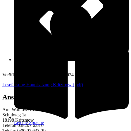
Öffnungszeiten
19. November 2024
Veröffentlicht am: 19. November 2024 vom
Amt Warnow-West
Lesefassung Hauptsatzung Kritzmow (.pdf)
Anschrift
Amt Warnow-West
Schulweg 1a
18198 Kritzmow
Leichte Sprache
Telefon 038207 633-0
Telefax 038207 633-29