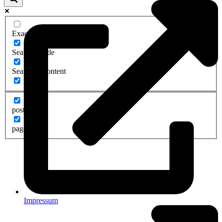
Exact matches only
Search in title
Search in content
post
page
Impressum