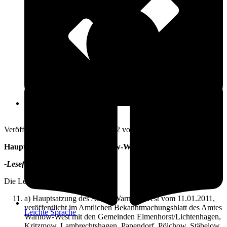
Öffnungszeiten
20. Oktober 2022
Veröffentlicht am: 20. Oktober 2022 vom
Amt Warnow-West
Hauptsatzung des Amtes Warnow-West
-Lesefassung-
Die Lesefassung berücksichtigt die
a) Hauptsatzung des Amtes Warnow-West vom 11.01.2011,
veröffentlicht im Amtlichen Bekanntmachungsblatt des Amtes
Leichte Sprache
Warnow-West mit den Gemeinden Elmenhorst/Lichtenhagen,
Kritzmow, Lambrechtshagen, Papendorf, Pölchow, Stäbelow