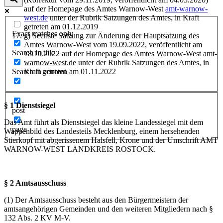
auf der Homepage des Amtes Warnow-West
amt-warnow-
west.de
unter der Rubrik Satzungen des Amtes, in Kraft
getreten am 01.12.2019
Exact matches only
g) Sechste Satzung zur Änderung der Hauptsatzung des
Amtes Warnow-West vom 19.09.2022, veröffentlicht am
Search in title
18.10.2022 auf der Homepage des Amtes Warnow-West
amt-
warnow-west.de
unter der Rubrik Satzungen des Amtes, in
Kraft getreten am 01.11.2022
Search in content
§ 1 Dienstsiegel
post
Das Amt führt als Dienstsiegel das kleine Landessiegel mit dem
page
Wappenbild des Landesteils Mecklenburg, einem hersehenden
Stierkopf mit abgerissenem Halsfell, Krone und der Umschrift AMT
WARNOW-WEST LANDKREIS ROSTOCK.
§ 2 Amtsausschuss
(1) Der Amtsausschuss besteht aus den Bürgermeistern der
amtsangehörigen Gemeinden und den weiteren Mitgliedern nach §
132 Abs. 2 KV M-V.