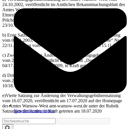
24.10.2002, veröffentlicht im Amtlichen Bekanntmachungsblatt des
Amtes Warnow-West mit den Gemeinden
Elmenhorst/Lichtenhagen, Kritzmow, Lambrechtshagen, Papendorf,
Pölchow, Stäbelow und Ziesendorf (Amtsblatt) „Der Landbote“ Nr.
23/10. Jahrgang vom 15.11.2002, in Kraft getreten am 16.11.2002;
b) Erste Satzung zur Änderung der Verwaltungsgebührensatzung
vom 04.11.2003, veröffentlicht im Amtsblatt „Der Landbote“ Nr.
22/11. Jahrgang vom 14.11.2003, in Kraft getreten am 15.11.2003;
c) Zweite Satzung zur Änderung der Verwaltungsgebührensatzung
vom 24.03.2009, veröffentlicht im Amtsblatt „Der Landbote“ Nr.
04/17. Jahrgang vom 14.04.2009, in Kraft getreten am 15.04.2009;
d) Dritte Satzung zur Änderung der Verwaltungsgebührensatzung
vom 23.09.2010, veröffentlicht im Amtsblatt „Der Landbote“ Nr.
10/18. Jahrgang vom 11.10.2010, in Kraft getreten am 12.10.2010;
e)Vierte Satzung zur Änderung der Verwaltungsgebührensatzung
vom 16.07.2020, veröffentlicht am 17.07.2020 auf der Homepage
des Amtes Warnow-West amt-warnow-west.de unter der Rubrik
Newsletter abonnieren
Satzungen des Amtes, in Kraft getreten am 18.07.2020