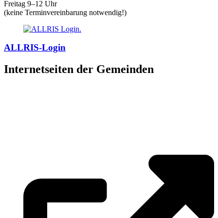
Freitag 9–12 Uhr
(keine Terminvereinbarung notwendig!)
ALLRIS-Login
Internetseiten der Gemeinden
»
Elmenhorst/Lichtenhagen
»
Kritzmow
»
Lambrechtshagen
»
Papendorf
»
Pölchow
»
Stäbelow
»
Ziesendorf