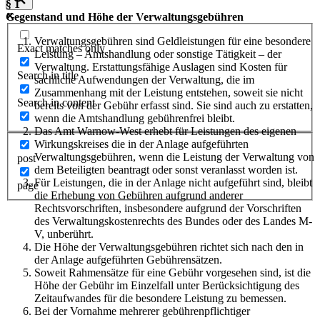
§ 1
Gegenstand und Höhe der Verwaltungsgebühren
Verwaltungsgebühren sind Geldleistungen für eine besondere
Exact matches only
Leistung – Amtshandlung oder sonstige Tätigkeit – der
Verwaltung. Erstattungsfähige Auslagen sind Kosten für
Search in title
sachliche Aufwendungen der Verwaltung, die im
Zusammenhang mit der Leistung entstehen, soweit sie nicht
Search in content
bereits von der Gebühr erfasst sind. Sie sind auch zu erstatten,
wenn die Amtshandlung gebührenfrei bleibt.
Das Amt Warnow-West erhebt für Leistungen des eigenen
Wirkungskreises die in der Anlage aufgeführten
Verwaltungsgebühren, wenn die Leistung der Verwaltung von
post
dem Beteiligten beantragt oder sonst veranlasst worden ist.
Für Leistungen, die in der Anlage nicht aufgeführt sind, bleibt
page
die Erhebung von Gebühren aufgrund anderer
Rechtsvorschriften, insbesondere aufgrund der Vorschriften
des Verwaltungskostenrechts des Bundes oder des Landes M-
V, unberührt.
Die Höhe der Verwaltungsgebühren richtet sich nach den in
der Anlage aufgeführten Gebührensätzen.
Soweit Rahmensätze für eine Gebühr vorgesehen sind, ist die
Höhe der Gebühr im Einzelfall unter Berücksichtigung des
Zeitaufwandes für die besondere Leistung zu bemessen.
Bei der Vornahme mehrerer gebührenpflichtiger