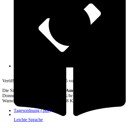
Öffnungszeiten
16. Oktober 2025
Veröffentlicht am: 16. Oktober 2025 vom
Amt Warnow-West
Die Sitzung des
Amtsausschusses Amt Warnow-West
findet am
Donnerstag,
23.10.2025
um 18:00 Uhr im Sitzungsraum im Amt
Warnow-West, Schulweg 1 a, 18198 Kritzmow statt.
Tagesordnung (.pdf)
Leichte Sprache