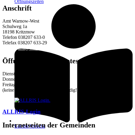
Öffnungszeiten
Anschrift
Amt Warnow-West
Schulweg 1a
18198 Kritzmow
Telefon 038207 633-0
Telefax 038207 633-29
E-Mail:
amt@warnow-west.de
Öffungszeiten des Amtes
Dienstag 9–12 und 14–16 Uhr
Donnerstag 9–12 und 14–18 Uhr
Freitag 9–12 Uhr
(keine Terminvereinbarung notwendig!)
ALLRIS-Login
Internetseiten der Gemeinden
Leichte Sprache