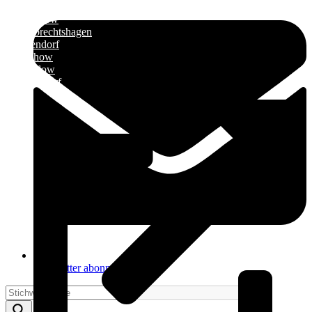
»
Elmenhorst/Lichtenhagen
»
Kritzmow
»
Lambrechtshagen
»
Papendorf
»
Pölchow
»
Stäbelow
»
Ziesendorf
Newsletter abonnieren