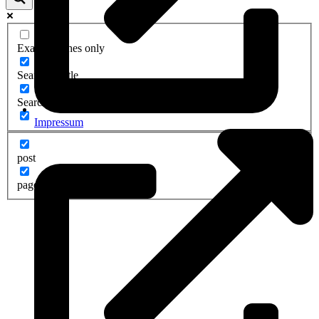
Exact matches only
Search in title
Search in content
Impressum
post
page