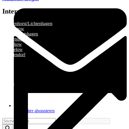
Internetseiten der Gemeinden
»
Elmenhorst/Lichtenhagen
»
Kritzmow
»
Lambrechtshagen
»
Papendorf
»
Pölchow
»
Stäbelow
»
Ziesendorf
Newsletter abonnieren