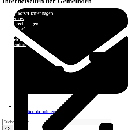
Internetseiten der Gemeinden
»
Elmenhorst/Lichtenhagen
»
Kritzmow
»
Lambrechtshagen
»
Papendorf
»
Pölchow
»
Stäbelow
»
Ziesendorf
Newsletter abonnieren