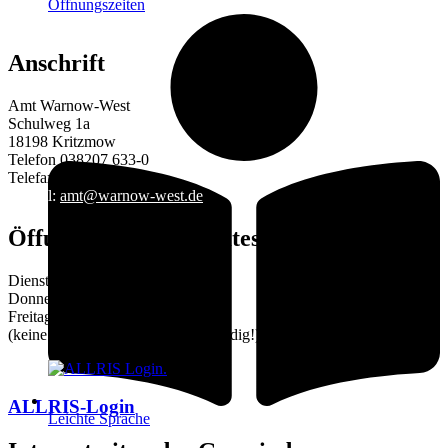
Öffnungszeiten
Anschrift
Amt Warnow-West
Schulweg 1a
18198 Kritzmow
Telefon 038207 633-0
Telefax 038207 633-29
E-Mail:
amt@warnow-west.de
Öffungszeiten des Amtes
Dienstag 9–12 und 14–16 Uhr
Donnerstag 9–12 und 14–18 Uhr
Freitag 9–12 Uhr
(keine Terminvereinbarung notwendig!)
ALLRIS-Login
Leichte Sprache