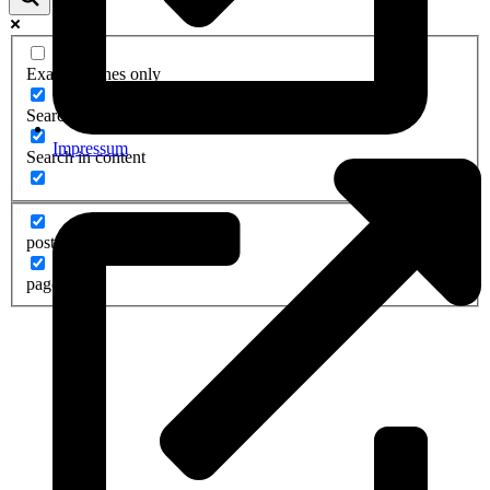
Exact matches only
Search in title
Impressum
Search in content
post
page