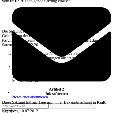
vom 05.07.2012 folgende Satzung erlassen:
Artikel 1
Änderungen
Die Satzung zum Schutz und zur Benutzung der öffentlichen
Grünflächen der Gemeinde Elmenhorst/ Lichtenhagen
(Grünflächensatzung) vom 22.10.2002, zuletzt geändert durch
Satzung vom 08.02.2011, wird wie folgt geändert:
In § 3 Abs. 1 erhält die Nr. 6 folgende Fassung:
„6. eigenmächtig Pflanzungen aller Art, Gehölzschnitt oder
Mäharbeiten vorzunehmen,“
In § 7 Abs. 1 Nr. 2 erhält der 7. Spiegelstrich folgende
Fassung:
„- eigenmächtig Pflanzungen aller Art, Gehölzschnitt oder
Mäharbeiten vornimmt,“
Artikel 2
Inkrafttreten
Newsletter abonnieren
Diese Satzung tritt am Tage nach ihrer Bekanntmachung in Kraft.
Kritzmow, 10.07.2012