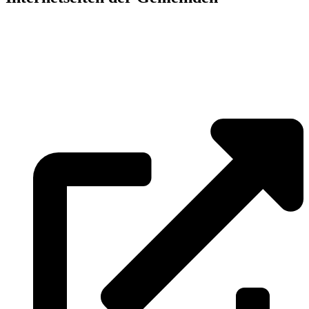
»
Elmenhorst/Lichtenhagen
»
Kritzmow
»
Lambrechtshagen
»
Papendorf
»
Pölchow
»
Stäbelow
»
Ziesendorf