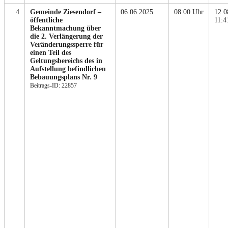
4
Gemeinde Ziesendorf –
06.06.2025
08:00 Uhr
12.0
öffentliche
11:4
Bekanntmachung über
die 2. Verlängerung der
Veränderungssperre für
einen Teil des
Geltungsbereichs des in
Aufstellung befindlichen
Bebauungsplans Nr. 9
Beitrags-ID: 22857