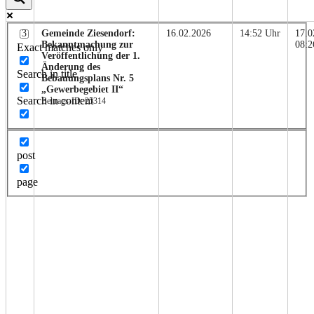
3
Gemeinde Ziesendorf:
16.02.2026
14:52 Uhr
17.0
Bekanntmachung zur
08:2
Exact matches only
Veröffentlichung der 1.
Änderung des
Search in title
Bebauungsplans Nr. 5
„Gewerbegebiet II“
Search in content
Beitrags-ID: 25314
post
page