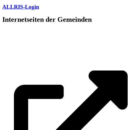
ALLRIS-Login
Internetseiten der Gemeinden
»
Elmenhorst/Lichtenhagen
»
Kritzmow
»
Lambrechtshagen
»
Papendorf
»
Pölchow
»
Stäbelow
»
Ziesendorf