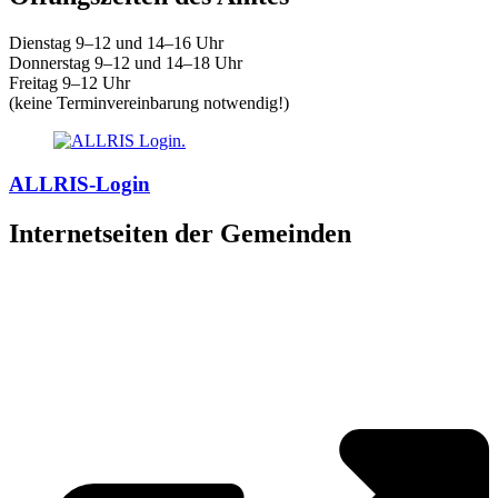
Dienstag 9–12 und 14–16 Uhr
Donnerstag 9–12 und 14–18 Uhr
Freitag 9–12 Uhr
(keine Terminvereinbarung notwendig!)
ALLRIS-Login
Internetseiten der Gemeinden
»
Elmenhorst/Lichtenhagen
»
Kritzmow
»
Lambrechtshagen
»
Papendorf
»
Pölchow
»
Stäbelow
»
Ziesendorf