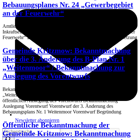
Bebauungsplanes Nr. 24 „Gewerbegebiet
an der Feuerwehr“
Amtliche Bekanntmachung der Gemeinde Kritzmow zur
Inkraftsetzung des Bebauungsplanes Nr. 24 „Gewerbegebiet an der
Feuerwehr“ 25-03-14 Amtliche Bekanntmachung zur Inkraftsetzung
Gemeinde Kritzmow: Bekanntmachung
über die 3. Änderung des B-Plan Nr. 1
„Weitenmoor“ / Bekanntmachung zur
Auslegung des Vorentwurfs
Bekanntmachung über die 3. Änderung des B-Plan Nr. 1
„Weitenmoor“ der Gemeinde Kritzmow / Bekanntmachung zur
öffentlichen Auslegung des Vorentwurfs Bekanntmachung
Auslegung Vorentwurf Vorentwurf der 3. Änderung des
Bebauungsplans Nr. 1 Weitenmoor Vorentwurf Begründung
Newsletter abonnieren
Öffentliche Bekanntmachung der
Gemeinde Kritzmow: Bekanntmachung