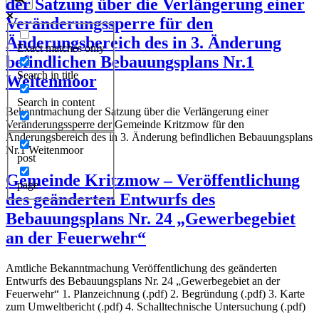
der Satzung über die Verlängerung einer
Veränderungssperre für den
Änderungsbereich des in 3. Änderung
Exact matches only
befindlichen Bebauungsplans Nr.1
Search in title
Weitenmoor
Search in content
Bekanntmachung der Satzung über die Verlängerung einer
Veränderungssperre der Gemeinde Kritzmow für den
Änderungsbereich des in 3. Änderung befindlichen Bebauungsplans
Nr.1 Weitenmoor
post
Gemeinde Kritzmow – Veröffentlichung
page
des geänderten Entwurfs des
Bebauungsplans Nr. 24 „Gewerbegebiet
an der Feuerwehr“
Amtliche Bekanntmachung Veröffentlichung des geänderten
Entwurfs des Bebauungsplans Nr. 24 „Gewerbegebiet an der
Feuerwehr“ 1. Planzeichnung (.pdf) 2. Begründung (.pdf) 3. Karte
zum Umweltbericht (.pdf) 4. Schalltechnische Untersuchung (.pdf)